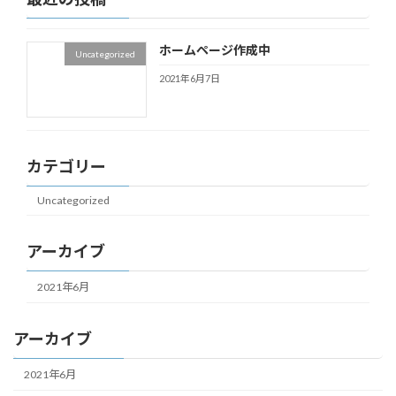
ホームページ作成中
Uncategorized
2021年6月7日
カテゴリー
Uncategorized
アーカイブ
2021年6月
アーカイブ
2021年6月